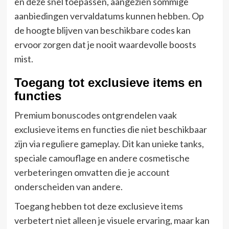
en deze snel toepassen, aangezien sommige
aanbiedingen vervaldatums kunnen hebben. Op
de hoogte blijven van beschikbare codes kan
ervoor zorgen dat je nooit waardevolle boosts
mist.
Toegang tot exclusieve items en
functies
Premium bonuscodes ontgrendelen vaak
exclusieve items en functies die niet beschikbaar
zijn via reguliere gameplay. Dit kan unieke tanks,
speciale camouflage en andere cosmetische
verbeteringen omvatten die je account
onderscheiden van andere.
Toegang hebben tot deze exclusieve items
verbetert niet alleen je visuele ervaring, maar kan