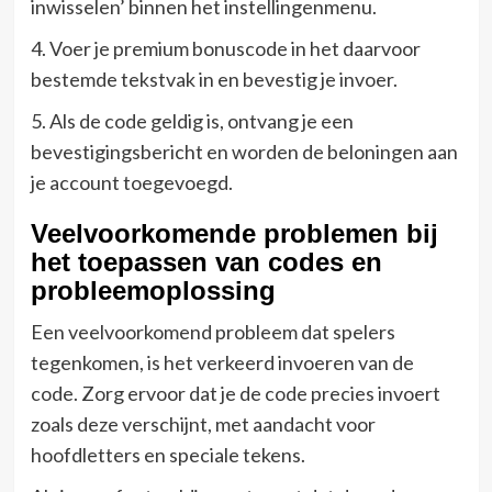
inwisselen’ binnen het instellingenmenu.
4. Voer je premium bonuscode in het daarvoor
bestemde tekstvak in en bevestig je invoer.
5. Als de code geldig is, ontvang je een
bevestigingsbericht en worden de beloningen aan
je account toegevoegd.
Veelvoorkomende problemen bij
het toepassen van codes en
probleemoplossing
Een veelvoorkomend probleem dat spelers
tegenkomen, is het verkeerd invoeren van de
code. Zorg ervoor dat je de code precies invoert
zoals deze verschijnt, met aandacht voor
hoofdletters en speciale tekens.