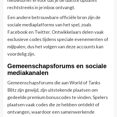
nieuwsbrief ervoor dat je de laatste updates
rechtstreeks in je inbox ontvangt.
Een andere betrouwbare officiële bron zijn de
sociale mediaplatforms van het spel, zoals
Facebook en Twitter. Ontwikkelaars delen vaak
exclusieve codes tijdens speciale evenementen of
mijlpalen, dus het volgen van deze accounts kan
voordelig zijn.
Gemeenschapsforums en sociale
mediakanalen
Gemeenschapsforums die aan World of Tanks
Blitz zijn gewijd, zijn uitstekende plaatsen om
gedeelde premium bonuscodes te vinden. Spelers
plaatsen vaak codes die ze hebben ontdekt of
ontvangen, waardoor een samenwerkende