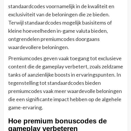
standaardcodes voornamelijk in de kwaliteit en
exclusiviteit van de beloningen die ze bieden.
Terwijl standaardcodes mogelijk basisitems of
kleine hoeveelheden in-game valuta bieden,
ontgrendelen premiumcodes doorgaans
waardevollere beloningen.
Premiumcodes geven vaak toegang tot exclusieve
content die de gameplay verbetert, zoals zeldzame
tanks of aanzienlijke boosts in ervaringspunten. In
tegenstelling tot standaardcodes bieden
premiumcodes vaak meer waardevolle beloningen
die een significante impact hebben op de algehele
game-ervaring.
Hoe premium bonuscodes de
gameplay verbeteren