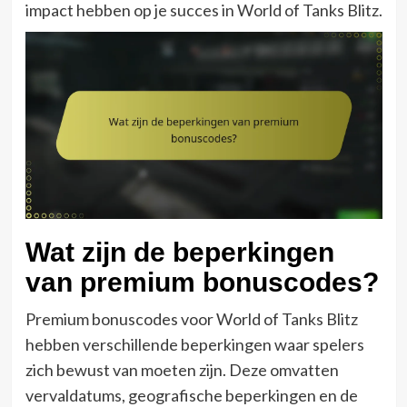
impact hebben op je succes in World of Tanks Blitz.
Wat zijn de beperkingen
van premium bonuscodes?
Premium bonuscodes voor World of Tanks Blitz
hebben verschillende beperkingen waar spelers
zich bewust van moeten zijn. Deze omvatten
vervaldatums, geografische beperkingen en de