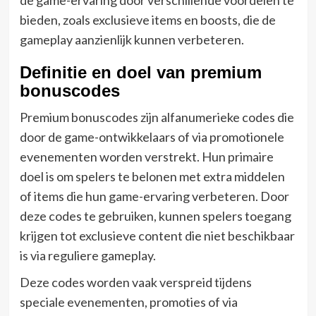
bieden, zoals exclusieve items en boosts, die de
gameplay aanzienlijk kunnen verbeteren.
Definitie en doel van premium
bonuscodes
Premium bonuscodes zijn alfanumerieke codes die
door de game-ontwikkelaars of via promotionele
evenementen worden verstrekt. Hun primaire
doel is om spelers te belonen met extra middelen
of items die hun game-ervaring verbeteren. Door
deze codes te gebruiken, kunnen spelers toegang
krijgen tot exclusieve content die niet beschikbaar
is via reguliere gameplay.
Deze codes worden vaak verspreid tijdens
speciale evenementen, promoties of via