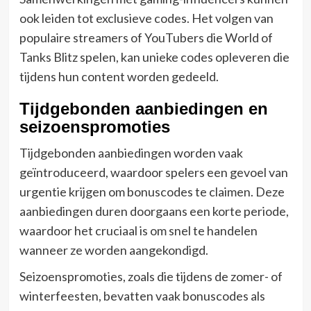
ook leiden tot exclusieve codes. Het volgen van
populaire streamers of YouTubers die World of
Tanks Blitz spelen, kan unieke codes opleveren die
tijdens hun content worden gedeeld.
Tijdgebonden aanbiedingen en
seizoenspromoties
Tijdgebonden aanbiedingen worden vaak
geïntroduceerd, waardoor spelers een gevoel van
urgentie krijgen om bonuscodes te claimen. Deze
aanbiedingen duren doorgaans een korte periode,
waardoor het cruciaal is om snel te handelen
wanneer ze worden aangekondigd.
Seizoenspromoties, zoals die tijdens de zomer- of
winterfeesten, bevatten vaak bonuscodes als