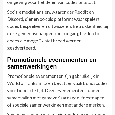
omgeving voor het delen van codes ontstaat.
Sociale mediakanalen, waaronder Reddit en
Discord, dienen ook als platforms waar spelers
codes bespreken en uitwisselen. Betrokkenheid bij
deze gemeenschappen kan toegang bieden tot
codes die mogelijk niet breed worden
geadverteerd.
Promotionele evenementen en
samenwerkingen
Promotionele evenementen zijn gebruikelijk in
World of Tanks Blitz en bevatten vaak bonuscodes
voor beperkte tijd. Deze evenementen kunnen
samenvallen met gameverjaardagen, feestdagen
of speciale samenwerkingen met andere merken.
Samenwerkingen met gaming-influencers kunnen