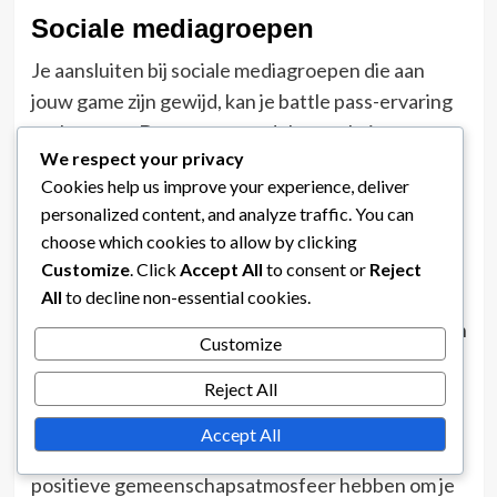
Sociale mediagroepen
Je aansluiten bij sociale mediagroepen die aan
jouw game zijn gewijd, kan je battle pass-ervaring
verbeteren. Deze groepen delen vaak tips,
We respect your privacy
strategieën en updates die je kunnen helpen om
Cookies help us improve your experience, deliver
geïnformeerd en gemotiveerd te blijven.
personalized content, and analyze traffic. You can
Betrokkenheid bij medespelers kan nieuwe
choose which cookies to allow by clicking
perspectieven en ideeën bieden voor het
Customize
. Click
Accept All
to consent or
Reject
efficiënter voltooien van uitdagingen.
All
to decline non-essential cookies.
Deelname aan discussies binnen deze groepen kan
Customize
ook leiden tot het vinden van teamgenoten voor
Reject All
coöperatieve uitdagingen, waardoor het
gemakkelijker wordt om je battle pass-doelen te
Accept All
bereiken. Zoek naar groepen die actief zijn en een
positieve gemeenschapsatmosfeer hebben om je