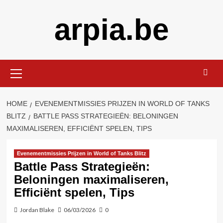
Skip
arpia.be
to
content
Primary
Menu
HOME
EVENEMENTMISSIES PRIJZEN IN WORLD OF TANKS
BLITZ
BATTLE PASS STRATEGIEËN: BELONINGEN
MAXIMALISEREN, EFFICIËNT SPELEN, TIPS
Evenementmissies Prijzen in World of Tanks Blitz
Battle Pass Strategieën:
Beloningen maximaliseren,
Efficiënt spelen, Tips
Jordan Blake
06/03/2026
0