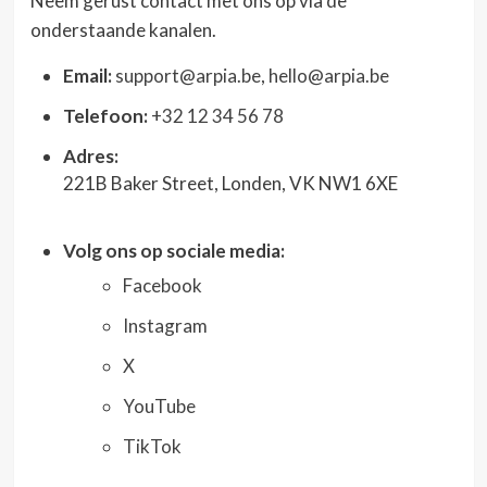
Neem gerust contact met ons op via de
onderstaande kanalen.
Email:
support@arpia.be
,
hello@arpia.be
Telefoon:
+32 12 34 56 78
Adres:
221B Baker Street, Londen, VK NW1 6XE
Volg ons op sociale media:
Facebook
Instagram
X
YouTube
TikTok