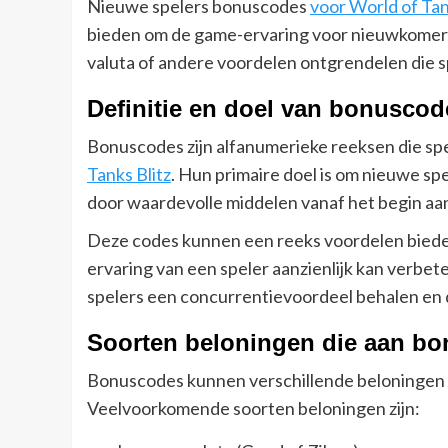
Nieuwe spelers bonuscodes
voor World of Tan
bieden om de game-ervaring voor nieuwkomers
valuta of andere voordelen ontgrendelen die sp
Definitie en doel van bonuscod
Bonuscodes zijn alfanumerieke reeksen die sp
Tanks Blitz
. Hun primaire doel is om nieuwe sp
door waardevolle middelen vanaf het begin aan
Deze codes kunnen een reeks voordelen bieden, 
ervaring van een speler aanzienlijk kan verb
spelers een concurrentievoordeel behalen en 
Soorten beloningen die aan bo
Bonuscodes kunnen verschillende beloningen 
Veelvoorkomende soorten beloningen zijn: