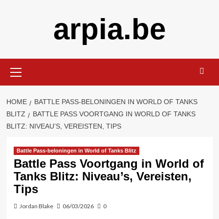
Skip
arpia.be
to
content
Primary
Menu
HOME
BATTLE PASS-BELONINGEN IN WORLD OF TANKS
BLITZ
BATTLE PASS VOORTGANG IN WORLD OF TANKS
BLITZ: NIVEAU’S, VEREISTEN, TIPS
Battle Pass-beloningen in World of Tanks Blitz
Battle Pass Voortgang in World of
Tanks Blitz: Niveau’s, Vereisten,
Tips
Jordan Blake
06/03/2026
0