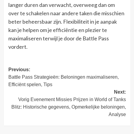
langer duren dan verwacht, overweeg dan om
over te schakelen naar andere taken die misschien
beter beheersbaar zijn. Flexibiliteit in je aanpak
kan je helpen om je efficiëntie en plezier te
maximaliseren terwijl je door de Battle Pass
vordert.
Post
Previous:
Battle Pass Strategieën: Beloningen maximaliseren,
navigation
Efficiënt spelen, Tips
Next:
Vorig Evenement Missies Prijzen in World of Tanks
Blitz: Historische gegevens, Opmerkelijke beloningen,
Analyse