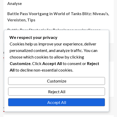
Analyse
Battle Pass Voortgang in World of Tanks Blitz: Niveau’s,
Vereisten, Tips
Battle Pass Strategieën: Beloningen maximaliseren,
Efficiënt spelen, Tips
We respect your privacy
Cookies help us improve your experience, deliver
personalized content, and analyze traffic. You can
Categorieën
choose which cookies to allow by clicking
Customize
. Click
Accept All
to consent or
Reject
Battle Pass-beloningen in World of Tanks Blitz
All
to decline non-essential cookies.
Bonuscodes voor World of Tanks Blitz
Customize
Evenementmissies Prijzen in World of Tanks Blitz
Reject All
Accept All
Archief