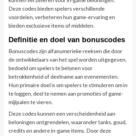
Deze codes bieden spelers verschillende
voordelen, verbeteren hun game-ervaring en
bieden exclusieve items of middelen.
Definitie en doel van bonuscodes
Bonuscodes zijn alfanumerieke reeksen die door
de ontwikkelaars van het spel worden uitgegeven,
bedoeld om spelers te belonen voor
betrokkenheid of deelname aan evenementen.
Hun primaire doel is om spelers te stimuleren om in
te loggen, deel te nemen aan promoties of game-
mijlpalen te vieren.
Deze codes kunnen een verscheidenheid aan
beloningen ontgrendelen, waaronder tanks, goud,
credits en andere in-game items. Door deze