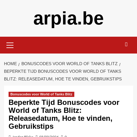
Skip
arpia.be
to
content
Primary
Menu
HOME
BONUSCODES VOOR WORLD OF TANKS BLITZ
BEPERKTE TIJD BONUSCODES VOOR WORLD OF TANKS
BLITZ: RELEASEDATUM, HOE TE VINDEN, GEBRUIKSTIPS
Bonuscodes voor World of Tanks Blitz
Beperkte Tijd Bonuscodes voor
World of Tanks Blitz:
Releasedatum, Hoe te vinden,
Gebruikstips
Jordan Blake
03/03/2026
0