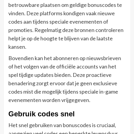
betrouwbare plaatsen om geldige bonuscodes te
vinden. Deze platforms kondigen vaak nieuwe
codes aan tijdens speciale evenementen of
promoties. Regelmatig deze bronnen controleren
helpt je op de hoogte te blijven van de laatste
kansen.
Bovendien kan het abonneren op nieuwsbrieven
of het volgen van de officiële accounts van het
spel tijdige updates bieden. Deze proactieve
benadering zorgt ervoor dat je geen exclusieve
codes mist die mogelijk tijdens speciale in-game
evenementen worden vrijgegeven.
Gebruik codes snel
Het snel gebruiken van bonuscodes is cruciaal,
aangezien veel codes een beperkte levensduur