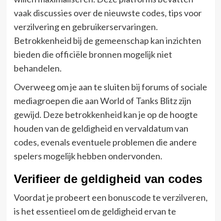
vaak discussies over de nieuwste codes, tips voor
verzilvering en gebruikerservaringen.
Betrokkenheid bij de gemeenschap kan inzichten
bieden die officiële bronnen mogelijk niet
behandelen.
Overweeg om je aan te sluiten bij forums of sociale
mediagroepen die aan World of Tanks Blitz zijn
gewijd. Deze betrokkenheid kan je op de hoogte
houden van de geldigheid en vervaldatum van
codes, evenals eventuele problemen die andere
spelers mogelijk hebben ondervonden.
Verifieer de geldigheid van codes
Voordat je probeert een bonuscode te verzilveren,
is het essentieel om de geldigheid ervan te