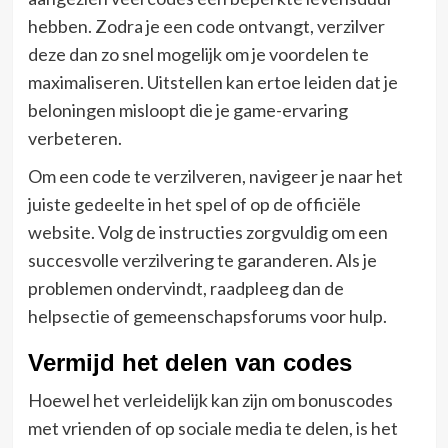
hebben. Zodra je een code ontvangt, verzilver
deze dan zo snel mogelijk om je voordelen te
maximaliseren. Uitstellen kan ertoe leiden dat je
beloningen misloopt die je game-ervaring
verbeteren.
Om een code te verzilveren, navigeer je naar het
juiste gedeelte in het spel of op de officiële
website. Volg de instructies zorgvuldig om een
succesvolle verzilvering te garanderen. Als je
problemen ondervindt, raadpleeg dan de
helpsectie of gemeenschapsforums voor hulp.
Vermijd het delen van codes
Hoewel het verleidelijk kan zijn om bonuscodes
met vrienden of op sociale media te delen, is het