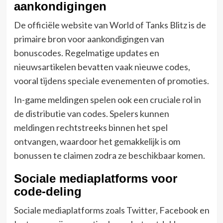
aankondigingen
De officiële website van World of Tanks Blitz is de
primaire bron voor aankondigingen van
bonuscodes. Regelmatige updates en
nieuwsartikelen bevatten vaak nieuwe codes,
vooral tijdens speciale evenementen of promoties.
In-game meldingen spelen ook een cruciale rol in
de distributie van codes. Spelers kunnen
meldingen rechtstreeks binnen het spel
ontvangen, waardoor het gemakkelijk is om
bonussen te claimen zodra ze beschikbaar komen.
Sociale mediaplatforms voor
code-deling
Sociale mediaplatforms zoals Twitter, Facebook en