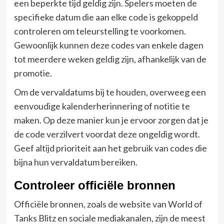
een beperkte tijd geldig zijn. Spelers moeten de
specifieke datum die aan elke code is gekoppeld
controleren om teleurstelling te voorkomen.
Gewoonlijk kunnen deze codes van enkele dagen
tot meerdere weken geldig zijn, afhankelijk van de
promotie.
Om de vervaldatums bij te houden, overweeg een
eenvoudige kalenderherinnering of notitie te
maken. Op deze manier kun je ervoor zorgen dat je
de code verzilvert voordat deze ongeldig wordt.
Geef altijd prioriteit aan het gebruik van codes die
bijna hun vervaldatum bereiken.
Controleer officiële bronnen
Officiële bronnen, zoals de website van World of
Tanks Blitz en sociale mediakanalen, zijn de meest