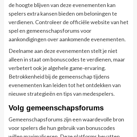
de hoogte blijven van deze evenementen kan
spelers extra kansen bieden om beloningen te
verdienen. Controleer de officiële website van het
spel en gemeenschapsforums voor
aankondigingen over aankomende evenementen.
Deelname aan deze evenementen stelt je niet
alleen in staat om bonuscodes te verdienen, maar
verbetert ook je algehele game-ervaring.
Betrokkenheid bij de gemeenschap tijdens
evenementen kan leiden tot het ontdekken van
nieuwe strategieën en tips van medespelers.
Volg gemeenschapsforums
Gemeenschapsforums zijn een waardevolle bron
voor spelers die hun gebruik van bonuscodes
willen maximaliseren. Deze platforms bevatten