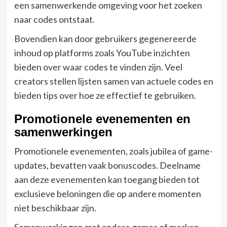
een samenwerkende omgeving voor het zoeken
naar codes ontstaat.
Bovendien kan door gebruikers gegenereerde
inhoud op platforms zoals YouTube inzichten
bieden over waar codes te vinden zijn. Veel
creators stellen lijsten samen van actuele codes en
bieden tips over hoe ze effectief te gebruiken.
Promotionele evenementen en
samenwerkingen
Promotionele evenementen, zoals jubilea of game-
updates, bevatten vaak bonuscodes. Deelname
aan deze evenementen kan toegang bieden tot
exclusieve beloningen die op andere momenten
niet beschikbaar zijn.
Samenwerkingen met andere games of merken