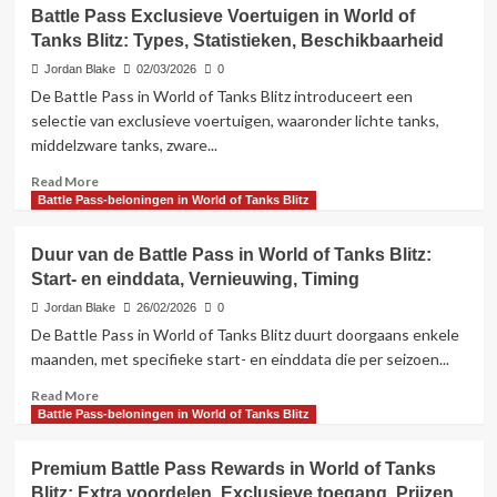
Gratis
Battle Pass Exclusieve Voertuigen in World of
Battle
Tanks Blitz: Types, Statistieken, Beschikbaarheid
Pass-
beloningen
Jordan Blake
02/03/2026
0
in
De Battle Pass in World of Tanks Blitz introduceert een
World
selectie van exclusieve voertuigen, waaronder lichte tanks,
of
middelzware tanks, zware...
Tanks
Blitz:
Read
Read More
Beschikbare
more
Battle Pass-beloningen in World of Tanks Blitz
items,
about
Voortgang,
Battle
Duur van de Battle Pass in World of Tanks Blitz:
Beperkingen
Pass
Start- en einddata, Vernieuwing, Timing
Exclusieve
Voertuigen
Jordan Blake
26/02/2026
0
in
De Battle Pass in World of Tanks Blitz duurt doorgaans enkele
World
maanden, met specifieke start- en einddata die per seizoen...
of
Tanks
Read
Read More
Blitz:
more
Battle Pass-beloningen in World of Tanks Blitz
Types,
about
Statistieken,
Duur
Premium Battle Pass Rewards in World of Tanks
Beschikbaarheid
van
Blitz: Extra voordelen, Exclusieve toegang, Prijzen