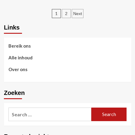
in
World
Posts
1
2
Next
of
Tanks
pagination
Blitz:
Links
Ontwerp,
Betekenis,
Hoe
Bereik ons
te
verkrijgen
Alle inhoud
Over ons
Zoeken
Search
for: