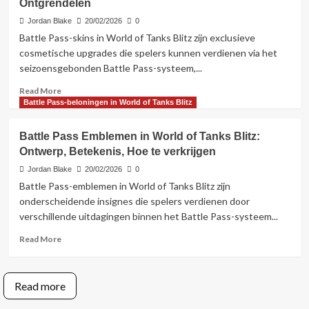
Ontgrendelen
Rewards
in
Jordan Blake
20/02/2026
0
World
Battle Pass-skins in World of Tanks Blitz zijn exclusieve
of
cosmetische upgrades die spelers kunnen verdienen via het
Tanks
seizoensgebonden Battle Pass-systeem,...
Blitz:
Vorige
Read
Read More
seizoenen,
more
Battle Pass-beloningen in World of Tanks Blitz
Verzamelaarsitems,
about
Toegang
Battle
Battle Pass Emblemen in World of Tanks Blitz:
Pass
Ontwerp, Betekenis, Hoe te verkrijgen
Skins
in
Jordan Blake
20/02/2026
0
World
Battle Pass-emblemen in World of Tanks Blitz zijn
of
onderscheidende insignes die spelers verdienen door
Tanks
verschillende uitdagingen binnen het Battle Pass-systeem...
Blitz:
Aanpassingsmogelijkheden,
Read
Read More
Zeldzaamheid,
more
Ontgrendelen
about
Battle
Read more
Pass
Emblemen