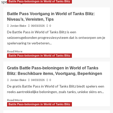
spelervaring verbetert.
Battle Pass-beloningen in World of Tanks Blitz
Battle Pass Voortgang in World of Tanks Blitz:
Niveau’s, Vereisten, Tips
Jordan Blake
06/03/2026
0
De Battle Pass in World of Tanks Blitz is een
seizoensgebonden progressiesysteem dat is ontworpen om je
spelervaring te verbeteren...
Read
Read More
more
Battle Pass-beloningen in World of Tanks Blitz
about
Battle
Gratis Battle Pass-beloningen in World of Tanks
Pass
Blitz: Beschikbare items, Voortgang, Beperkingen
Voortgang
in
Jordan Blake
04/03/2026
0
World
De gratis Battle Pass in World of Tanks Blitz biedt spelers een
of
reeks aantrekkelijke beloningen, zoals tanks, unieke skins en...
Tanks
Blitz:
Read
Read More
Niveau’s,
more
Battle Pass-beloningen in World of Tanks Blitz
Vereisten,
about
Tips