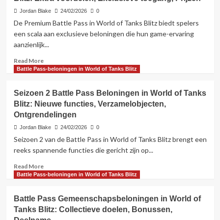
de
Battle
Jordan Blake
24/02/2026
0
Pass
De Premium Battle Pass in World of Tanks Blitz biedt spelers
in
een scala aan exclusieve beloningen die hun game-ervaring
World
aanzienlijk...
of
Tanks
Read
Read More
Blitz:
more
Battle Pass-beloningen in World of Tanks Blitz
Start-
about
en
Premium
Seizoen 2 Battle Pass Beloningen in World of Tanks
einddata,
Battle
Vernieuwing,
Blitz: Nieuwe functies, Verzamelobjecten,
Pass
Timing
Ontgrendelingen
Rewards
in
Jordan Blake
24/02/2026
0
World
Seizoen 2 van de Battle Pass in World of Tanks Blitz brengt een
of
reeks spannende functies die gericht zijn op...
Tanks
Blitz:
Read
Read More
Extra
more
Battle Pass-beloningen in World of Tanks Blitz
voordelen,
about
Exclusieve
Seizoen
Battle Pass Gemeenschapsbeloningen in World of
toegang,
2
Prijzen
Tanks Blitz: Collectieve doelen, Bonussen,
Battle