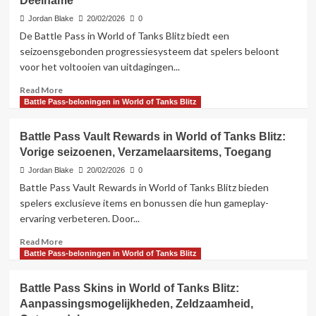
Deelname
Pass
Beloningen
Jordan Blake
20/02/2026
0
in
De Battle Pass in World of Tanks Blitz biedt een
World
seizoensgebonden progressiesysteem dat spelers beloont
of
voor het voltooien van uitdagingen...
Tanks
Blitz:
Read
Read More
Nieuwe
more
Battle Pass-beloningen in World of Tanks Blitz
functies,
about
Verzamelobjecten,
Battle
Ontgrendelingen
Battle Pass Vault Rewards in World of Tanks Blitz:
Pass
Vorige seizoenen, Verzamelaarsitems, Toegang
Gemeenschapsbeloningen
in
Jordan Blake
20/02/2026
0
World
Battle Pass Vault Rewards in World of Tanks Blitz bieden
of
spelers exclusieve items en bonussen die hun gameplay-
Tanks
ervaring verbeteren. Door...
Blitz:
Collectieve
Read
Read More
doelen,
more
Battle Pass-beloningen in World of Tanks Blitz
Bonussen,
about
Deelname
Battle
Battle Pass Skins in World of Tanks Blitz:
Pass
Aanpassingsmogelijkheden, Zeldzaamheid,
Vault