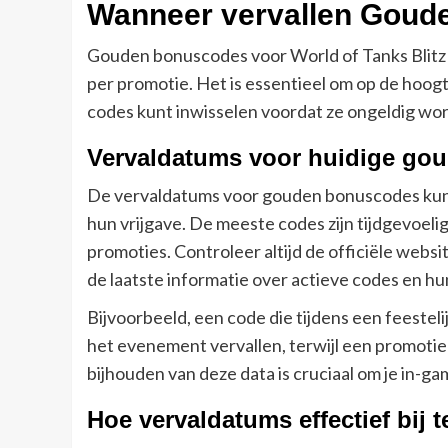
Wanneer vervallen Gou
Gouden bonuscodes voor World of Tanks Blitz
per promotie. Het is essentieel om op de hoogte
codes kunt inwisselen voordat ze ongeldig wo
Vervaldatums voor huidige go
De vervaldatums voor gouden bonuscodes kun
hun vrijgave. De meeste codes zijn tijdgevoel
promoties. Controleer altijd de officiële webs
de laatste informatie over actieve codes en h
Bijvoorbeeld, een code die tijdens een feesteli
het evenement vervallen, terwijl een promotiec
bijhouden van deze data is cruciaal om je in-g
Hoe vervaldatums effectief bij 