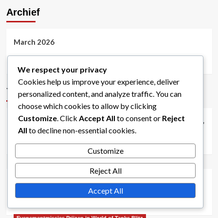
Archief
March 2026
February 2026
We respect your privacy
Cookies help us improve your experience, deliver
You may have missed
personalized content, and analyze traffic. You can
Bonuscodes voor World of Tanks Blitz
choose which cookies to allow by clicking
Customize
. Click
Accept All
to consent or
Reject
Boosters Bonuscodes voor World of Tanks Blitz: Typen,
All
to decline non-essential cookies.
Duur, Activatie-instructies
Jordan Blake
11/03/2026
0
Customize
Evenementmissies Prijzen in World of Tanks Blitz
Reject All
Seizoensgebonden Evenementmissies in World of
Accept All
Tanks Blitz: Feestthema’s, Speciale beloningen, Timing
Jordan Blake
10/03/2026
0
Evenementmissies Prijzen in World of Tanks Blitz