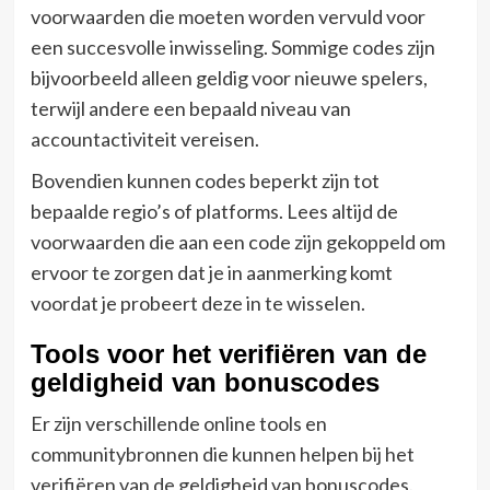
voorwaarden die moeten worden vervuld voor
een succesvolle inwisseling. Sommige codes zijn
bijvoorbeeld alleen geldig voor nieuwe spelers,
terwijl andere een bepaald niveau van
accountactiviteit vereisen.
Bovendien kunnen codes beperkt zijn tot
bepaalde regio’s of platforms. Lees altijd de
voorwaarden die aan een code zijn gekoppeld om
ervoor te zorgen dat je in aanmerking komt
voordat je probeert deze in te wisselen.
Tools voor het verifiëren van de
geldigheid van bonuscodes
Er zijn verschillende online tools en
communitybronnen die kunnen helpen bij het
verifiëren van de geldigheid van bonuscodes.