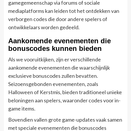
gamegemeenschap via forums of sociale
mediaplatforms kan leiden tot het ontdekken van
verborgen codes die door andere spelers of
ontwikkelaars worden gedeeld.
Aankomende evenementen die
bonuscodes kunnen bieden
Als we vooruitkijken, zijn er verschillende
aankomende evenementen die waarschijnlijk
exclusieve bonuscodes zullen bevatten.
Seizoensgebonden evenementen, zoals
Halloween of Kerstmis, bieden traditioneel unieke
beloningen aan spelers, waaronder codes voor in-
game items.
Bovendien vallen grote game-updates vaak samen
met speciale evenementen die bonuscodes