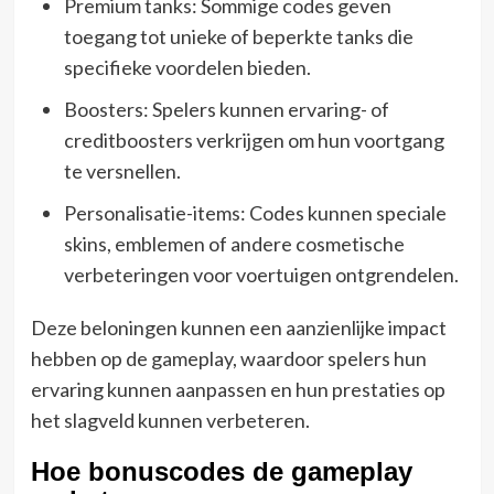
Premium tanks: Sommige codes geven
toegang tot unieke of beperkte tanks die
specifieke voordelen bieden.
Boosters: Spelers kunnen ervaring- of
creditboosters verkrijgen om hun voortgang
te versnellen.
Personalisatie-items: Codes kunnen speciale
skins, emblemen of andere cosmetische
verbeteringen voor voertuigen ontgrendelen.
Deze beloningen kunnen een aanzienlijke impact
hebben op de gameplay, waardoor spelers hun
ervaring kunnen aanpassen en hun prestaties op
het slagveld kunnen verbeteren.
Hoe bonuscodes de gameplay