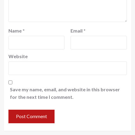
Name
*
Email
*
Website
Save my name, email, and website in this browser
for the next time I comment.