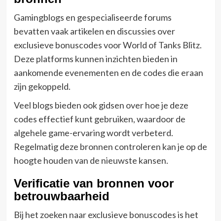
Gamingblogs en gespecialiseerde forums
bevatten vaak artikelen en discussies over
exclusieve bonuscodes voor World of Tanks Blitz.
Deze platforms kunnen inzichten bieden in
aankomende evenementen en de codes die eraan
zijn gekoppeld.
Veel blogs bieden ook gidsen over hoe je deze
codes effectief kunt gebruiken, waardoor de
algehele game-ervaring wordt verbeterd.
Regelmatig deze bronnen controleren kan je op de
hoogte houden van de nieuwste kansen.
Verificatie van bronnen voor
betrouwbaarheid
Bij het zoeken naar exclusieve bonuscodes is het