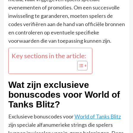
evenementen of promoties. Om een succesvolle
inwisseling te garanderen, moeten spelers de
codes verifiëren aan de hand van officiële bronnen
en controleren op eventuele specifieke
voorwaarden die van toepassing kunnen zijn.
Key sections in the article:
Wat zijn exclusieve
bonuscodes voor World of
Tanks Blitz?
Exclusieve bonuscodes voor
World of Tanks Blitz
zijn speciale alfanumerieke strings die spelers
kunnen inwisselen voor in-game beloningen. Deze