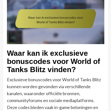
Waar kan ik exclusieve
bonuscodes voor World of
Tanks Blitz vinden?
Exclusieve bonuscodes voor World of Tanks Blitz
kunnen worden gevonden via verschillende
kanalen, waaronder officiële bronnen,
communityforums en sociale mediaplatforms.
Deze codes bieden vaak in-game beloningen en