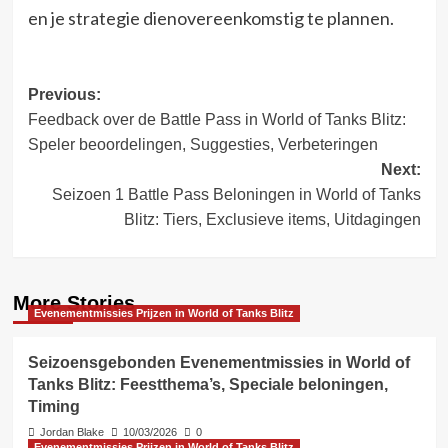
en je strategie dienovereenkomstig te plannen.
Post
Previous:
Feedback over de Battle Pass in World of Tanks Blitz:
navigation
Speler beoordelingen, Suggesties, Verbeteringen
Next:
Seizoen 1 Battle Pass Beloningen in World of Tanks
Blitz: Tiers, Exclusieve items, Uitdagingen
More Stories
Evenementmissies Prijzen in World of Tanks Blitz
Seizoensgebonden Evenementmissies in World of
Tanks Blitz: Feestthema’s, Speciale beloningen,
Timing
Jordan Blake
10/03/2026
0
Evenementmissies Prijzen in World of Tanks Blitz