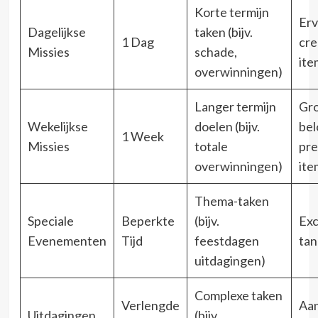
Korte termijn
Erv
Dagelijkse
taken (bijv.
1 Dag
cre
Missies
schade,
ite
overwinningen)
Langer termijn
Gro
Wekelijkse
doelen (bijv.
bel
1 Week
Missies
totale
pr
overwinningen)
ite
Thema-taken
Speciale
Beperkte
(bijv.
Exc
Evenementen
Tijd
feestdagen
tan
uitdagingen)
Complexe taken
Verlengde
Aan
Uitdagingen
(bijv.