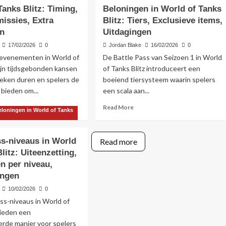
Tanks Blitz: Timing,
Beloningen in World of Tanks
missies, Extra
Blitz: Tiers, Exclusieve items,
en
Uitdagingen
17/02/2026
0
Jordan Blake
16/02/2026
0
-evenementen in World of
De Battle Pass van Seizoen 1 in World
zijn tijdsgebonden kansen
of Tanks Blitz introduceert een
weken duren en spelers de
boeiend tiersysteem waarin spelers
 bieden om...
een scala aan...
ad
Read
Read More
eloningen in World of Tanks
re
more
out
about
tle
Seizoen
ss-niveaus in World
Read more
ss
1
litz: Uiteenzetting,
enementen
Battle
n per niveau,
Pass
rld
Beloningen
ingen
in
10/02/2026
0
nks
World
ss-niveaus in World of
tz:
of
ing,
Tanks
bieden een
ciale
Blitz:
erde manier voor spelers