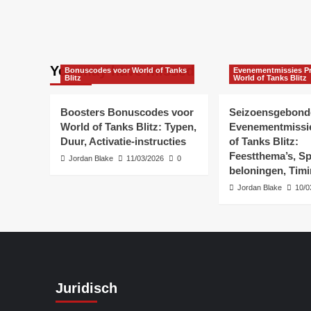
You may have missed
Bonuscodes voor World of Tanks
Evenementmissies Pri
Blitz
World of Tanks Blitz
Boosters Bonuscodes voor
Seizoensgebond
World of Tanks Blitz: Typen,
Evenementmissie
Duur, Activatie-instructies
of Tanks Blitz:
Feestthema’s, Sp
Jordan Blake
11/03/2026
0
beloningen, Tim
Jordan Blake
10/0
Juridisch