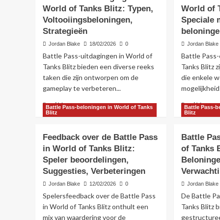
World of Tanks Blitz: Typen,
World of 
Voltooiingsbeloningen,
Speciale 
Strategieën
beloning
Jordan Blake
18/02/2026
0
Jordan Blake
Battle Pass-uitdagingen in World of
Battle Pass
Tanks Blitz bieden een diverse reeks
Tanks Blitz 
taken die zijn ontworpen om de
die enkele 
gameplay te verbeteren...
mogelijkheid
Read
Re
Read More
Read More
Battle Pass-beloningen in World of Tanks
Battle Pass-b
more
mo
Blitz
Blitz
about
ab
Battle
Bat
Feedback over de Battle Pass
Battle Pa
Pass-
Pa
in World of Tanks Blitz:
of Tanks B
uitdagingen
Ev
Speler beoordelingen,
in
Beloninge
in
World
Wo
Suggesties, Verbeteringen
Verwacht
of
of
Jordan Blake
12/02/2026
0
Jordan Blake
Tanks
Ta
Spelersfeedback over de Battle Pass
De Battle Pa
Blitz:
Bli
Typen,
Tim
in World of Tanks Blitz onthult een
Tanks Blitz 
Voltooiingsbeloningen,
Spe
mix van waardering voor de
gestructure