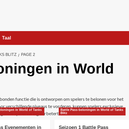
Taal
KS BLITZ
PAGE 2
oningen in World
ebonden functie die is ontworpen om spelers te belonen voor het
or verschillende niveaus te vorderen, kunnen spelers exclusieve
eloningen in World of Tanks
Battle Pass-beloningen in World of Tanks
lgehele spelervaring verbetert.
Blitz
ss Evenementen in
Seizoen 1 Battle Pass