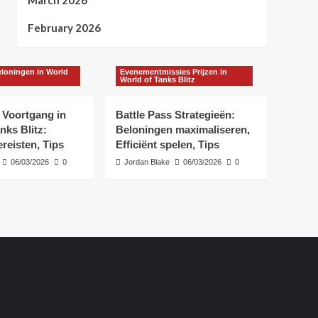
March 2026
February 2026
eloningen in World
Evenementmissies Prijzen in
World of Tanks Blitz
 Voortgang in
Battle Pass Strategieën:
nks Blitz:
Beloningen maximaliseren,
ereisten, Tips
Efficiënt spelen, Tips
06/03/2026
0
Jordan Blake
06/03/2026
0