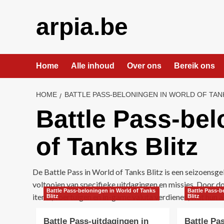
Skip
to
arpia.be
content
Home
Alle inhoud
Over ons
Bereik ons
HOME
BATTLE PASS-BELONINGEN IN WORLD OF TAN
Battle Pass-bel
of Tanks Blitz
De Battle Pass in World of Tanks Blitz is een seizoensg
voltooien van specifieke uitdagingen en missies. Door do
Battle Pass-beloningen in World of Tanks
Battle Pass-b
items, voertuigen en in-game valuta verdienen, wat hun a
Blitz
Blitz
Battle Pass-uitdagingen in
Battle Pa