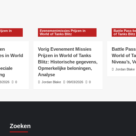
jzen in
Evenementmissies Prijzen in
Battle Pass-b
World of Tanks Blitz
of Tanks Blitz
en
Vorig Evenement Missies
Battle Pass
s in World
Prijzen in World of Tanks
World of Ta
Blitz: Historische gegevens,
Niveau’s, V
eciale
Opmerkelijke beloningen,
Jordan Blake
ing
Analyse
3/2026
0
Jordan Blake
09/03/2026
0
Zoeken