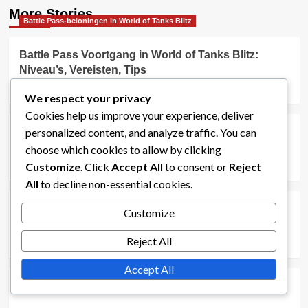
More Stories
Battle Pass-beloningen in World of Tanks Blitz
Battle Pass Voortgang in World of Tanks Blitz:
Niveau’s, Vereisten, Tips
Jordan Blake
06/03/2026
0
We respect your privacy
Battle Pass-beloningen in World of Tanks Blitz
Cookies help us improve your experience, deliver
personalized content, and analyze traffic. You can
Gratis Battle Pass-beloningen in World of Tanks
Blitz: Beschikbare items, Voortgang, Beperkingen
choose which cookies to allow by clicking
Customize
. Click
Accept All
to consent or
Reject
Jordan Blake
04/03/2026
0
Battle Pass-beloningen in World of Tanks Blitz
All
to decline non-essential cookies.
Duur van de Battle Pass in World of Tanks Blitz:
Customize
Start- en einddata, Vernieuwing, Timing
Reject All
Jordan Blake
26/02/2026
0
Accept All