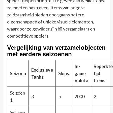
spelers helpen prioriteit te geven aan welke items
ze moeten nastreven. Items van hogere
zeldzaamheid bieden doorgaans betere
eigenschappen of unieke visuele elementen,
waardoor ze gewilder zijn bij verzamelaars en
competitieve spelers.
Vergelijking van verzamelobjecten
met eerdere seizoenen
In-
Beperkte
Exclusieve
Seizoen
Skins
game
tijd
Tanks
Valuta
Items
Seizoen
3
5
2000
2
1
Seizoen