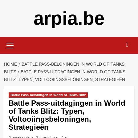
Skip
arpia.be
to
content
Primary
Menu
HOME
BATTLE PASS-BELONINGEN IN WORLD OF TANKS
BLITZ
BATTLE PASS-UITDAGINGEN IN WORLD OF TANKS
BLITZ: TYPEN, VOLTOOIINGSBELONINGEN, STRATEGIEËN
Battle Pass-beloningen in World of Tanks Blitz
Battle Pass-uitdagingen in World
of Tanks Blitz: Typen,
Voltooiingsbeloningen,
Strategieën
Jordan Blake
18/02/2026
0