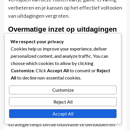
verbeteren en je kansen op het effectief voltooien
van uitdagingen vergroten.
Overmatige inzet op uitdagingen
Overmatige inzet op uitdagingen kan leiden tot
We respect your privacy
frustratie en burn-out. Spelers richten zich vaak te
Cookies help us improve your experience, deliver
personalized content, and analyze traffic. You can
veel op het voltooien van specifieke taken, wat de
choose which cookies to allow by clicking
algehele prestaties in gevechten kan
Customize
. Click
Accept All
to consent or
Reject
verminderen. Prioriteer in plaats daarvan een
All
to decline non-essential cookies.
gebalanceerde aanpak die flexibiliteit toelaat bij
het voltooien van verschillende uitdagingen.
Customize
Overweeg realistische doelen te stellen voor elke
Reject All
speelsessie. Probeer bijvoorbeeld een paar taken
Accept All
te voltooien in plaats van alles in één keer. Deze
strategie helpt om de motivatie te behouden en