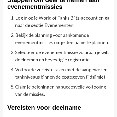
evenementmissies
Log in op je World of Tanks Blitz-account en ga
naar de sectie Evenementen.
Bekijk de planning voor aankomende
evenementmissies om je deelname te plannen.
Selecteer de evenementmissie waaraan je wilt
deelnemen en bevestig je registratie.
Voltooi de vereiste taken met de aangewezen
tankniveaus binnen de opgegeven tijdslimiet.
Claim je beloningen na succesvolle voltooiing
van de missies.
Vereisten voor deelname