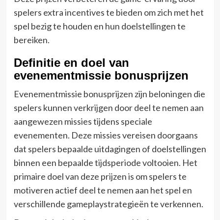
spelers extra incentives te bieden om zich met het
spel bezig te houden en hun doelstellingen te
bereiken.
Definitie en doel van
evenementmissie bonusprijzen
Evenementmissie bonusprijzen zijn beloningen die
spelers kunnen verkrijgen door deel te nemen aan
aangewezen missies tijdens speciale
evenementen. Deze missies vereisen doorgaans
dat spelers bepaalde uitdagingen of doelstellingen
binnen een bepaalde tijdsperiode voltooien. Het
primaire doel van deze prijzen is om spelers te
motiveren actief deel te nemen aan het spel en
verschillende gameplaystrategieën te verkennen.