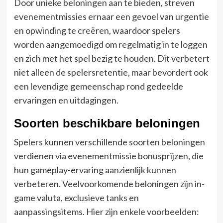
Door unieke beloningen aan te bieden, streven
evenementmissies ernaar een gevoel van urgentie
en opwinding te creëren, waardoor spelers
worden aangemoedigd om regelmatig in te loggen
en zich met het spel bezig te houden. Dit verbetert
niet alleen de spelersretentie, maar bevordert ook
een levendige gemeenschap rond gedeelde
ervaringen en uitdagingen.
Soorten beschikbare beloningen
Spelers kunnen verschillende soorten beloningen
verdienen via evenementmissie bonusprijzen, die
hun gameplay-ervaring aanzienlijk kunnen
verbeteren. Veelvoorkomende beloningen zijn in-
game valuta, exclusieve tanks en
aanpassingsitems. Hier zijn enkele voorbeelden: