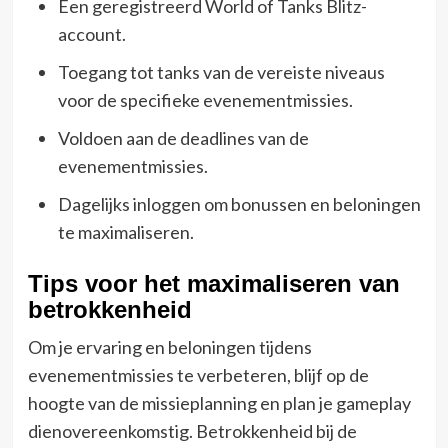
Een geregistreerd World of Tanks Blitz-
account.
Toegang tot tanks van de vereiste niveaus
voor de specifieke evenementmissies.
Voldoen aan de deadlines van de
evenementmissies.
Dagelijks inloggen om bonussen en beloningen
te maximaliseren.
Tips voor het maximaliseren van
betrokkenheid
Om je ervaring en beloningen tijdens
evenementmissies te verbeteren, blijf op de
hoogte van de missieplanning en plan je gameplay
dienovereenkomstig. Betrokkenheid bij de