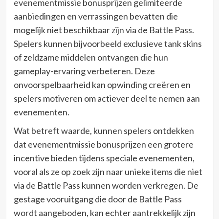
evenementmissie bonusprijzen gelimiteerde
aanbiedingen en verrassingen bevatten die
mogelijk niet beschikbaar zijn via de Battle Pass.
Spelers kunnen bijvoorbeeld exclusieve tank skins
of zeldzame middelen ontvangen die hun
gameplay-ervaring verbeteren. Deze
onvoorspelbaarheid kan opwinding creëren en
spelers motiveren om actiever deel te nemen aan
evenementen.
Wat betreft waarde, kunnen spelers ontdekken
dat evenementmissie bonusprijzen een grotere
incentive bieden tijdens speciale evenementen,
vooral als ze op zoek zijn naar unieke items die niet
via de Battle Pass kunnen worden verkregen. De
gestage vooruitgang die door de Battle Pass
wordt aangeboden, kan echter aantrekkelijk zijn