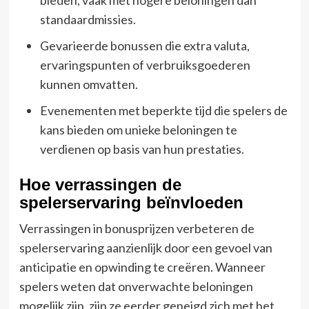
standaardmissies.
Gevarieerde bonussen die extra valuta,
ervaringspunten of verbruiksgoederen
kunnen omvatten.
Evenementen met beperkte tijd die spelers de
kans bieden om unieke beloningen te
verdienen op basis van hun prestaties.
Hoe verrassingen de
spelerservaring beïnvloeden
Verrassingen in bonusprijzen verbeteren de
spelerservaring aanzienlijk door een gevoel van
anticipatie en opwinding te creëren. Wanneer
spelers weten dat onverwachte beloningen
mogelijk zijn, zijn ze eerder geneigd zich met het