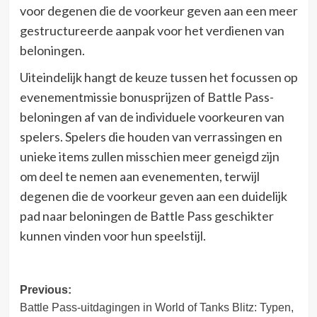
voor degenen die de voorkeur geven aan een meer
gestructureerde aanpak voor het verdienen van
beloningen.
Uiteindelijk hangt de keuze tussen het focussen op
evenementmissie bonusprijzen of Battle Pass-
beloningen af van de individuele voorkeuren van
spelers. Spelers die houden van verrassingen en
unieke items zullen misschien meer geneigd zijn
om deel te nemen aan evenementen, terwijl
degenen die de voorkeur geven aan een duidelijk
pad naar beloningen de Battle Pass geschikter
kunnen vinden voor hun speelstijl.
Post
Previous:
Battle Pass-uitdagingen in World of Tanks Blitz: Typen,
navigation