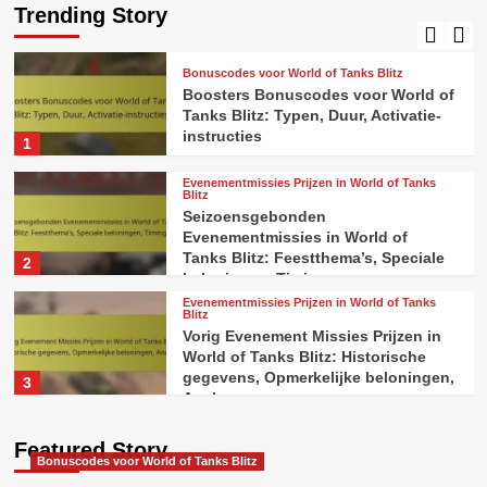
maximaliseren, Efficiënt spelen, Tips
Trending Story
5
Bonuscodes voor World of Tanks Blitz
Boosters Bonuscodes voor World of
Tanks Blitz: Typen, Duur, Activatie-
instructies
1
Evenementmissies Prijzen in World of Tanks
Blitz
Seizoensgebonden
Evenementmissies in World of
Tanks Blitz: Feestthema’s, Speciale
2
beloningen, Timing
Evenementmissies Prijzen in World of Tanks
Blitz
Vorig Evenement Missies Prijzen in
World of Tanks Blitz: Historische
gegevens, Opmerkelijke beloningen,
3
Analyse
Battle Pass-beloningen in World of Tanks Blitz
Featured Story
Bonuscodes voor World of Tanks Blitz
Battle Pass Voortgang in World of
Tanks Blitz: Niveau’s, Vereisten, Tips