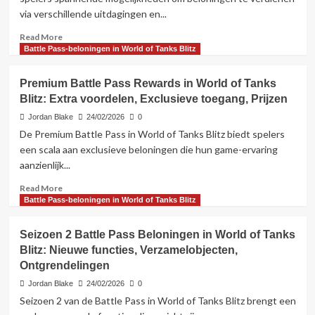
of
via verschillende uitdagingen en...
Tanks
Blitz:
Read
Read More
Start-
more
Battle Pass-beloningen in World of Tanks Blitz
en
about
einddata,
Huidige
Vernieuwing,
Premium Battle Pass Rewards in World of Tanks
Evenement
Timing
Blitz: Extra voordelen, Exclusieve toegang, Prijzen
Missies
Prijzen
Jordan Blake
24/02/2026
0
in
De Premium Battle Pass in World of Tanks Blitz biedt spelers
World
een scala aan exclusieve beloningen die hun game-ervaring
of
aanzienlijk...
Tanks
Blitz:
Read
Read More
Lopende
more
Battle Pass-beloningen in World of Tanks Blitz
evenementen,
about
Beloningen,
Premium
Seizoen 2 Battle Pass Beloningen in World of Tanks
Deelname
Battle
Blitz: Nieuwe functies, Verzamelobjecten,
Pass
Ontgrendelingen
Rewards
in
Jordan Blake
24/02/2026
0
World
Seizoen 2 van de Battle Pass in World of Tanks Blitz brengt een
of