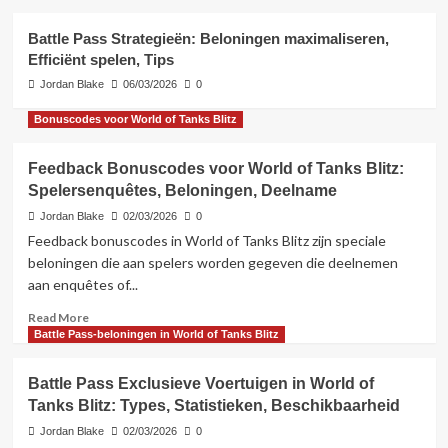
gegevens, Opmerkelijke beloningen,
3
Analyse
Battle Pass Strategieën: Beloningen maximaliseren,
Efficiënt spelen, Tips
Battle Pass-beloningen in World of Tanks Blitz
Battle Pass Voortgang in World of
Jordan Blake
06/03/2026
0
Tanks Blitz: Niveau’s, Vereisten, Tips
4
Bonuscodes voor World of Tanks Blitz
Evenementmissies Prijzen in World of Tanks
Feedback Bonuscodes voor World of Tanks Blitz:
Blitz
Spelersenquêtes, Beloningen, Deelname
Battle Pass Strategieën: Beloningen
maximaliseren, Efficiënt spelen, Tips
Jordan Blake
02/03/2026
0
5
Feedback bonuscodes in World of Tanks Blitz zijn speciale
beloningen die aan spelers worden gegeven die deelnemen
aan enquêtes of...
Read
Read More
more
Battle Pass-beloningen in World of Tanks Blitz
about
Feedback
Battle Pass Exclusieve Voertuigen in World of
Bonuscodes
Tanks Blitz: Types, Statistieken, Beschikbaarheid
voor
World
Jordan Blake
02/03/2026
0
of