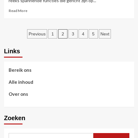
reeks spannende functies die gericht zijn op...
Tanks
Blitz:
Read
Read More
Extra
more
voordelen,
about
Exclusieve
Seizoen
Posts
toegang,
2
2
Previous
1
3
4
5
Next
Prijzen
Battle
pagination
Pass
Links
Beloningen
in
World
of
Bereik ons
Tanks
Blitz:
Alle inhoud
Nieuwe
functies,
Over ons
Verzamelobjecten,
Ontgrendelingen
Zoeken
Search