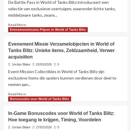
De Battle Pass in World of Tanks Blitz introduceert een
Tanks
selectie van exclusieve voertuigen, waaronder lichte tanks,
Blitz:
middelzware tanks, zware...
Spelersenquêtes,
Beloningen,
Read
Read More
Deelname
more
Evenementmissies Prijzen in World of Tanks Blitz
about
Battle
Evenement Missie Verzamelobjecten in World of
Pass
Tanks Blitz: Unieke items, Zeldzaamheid, Verwer
Exclusieve
acquisition
Voertuigen
in
Jordan Blake
02/03/2026
0
World
Event Mission Collectibles in World of Tanks Blitz zijn
of
exclusieve items die spelers kunnen verdienen door deel te
Tanks
nemen aan...
Blitz:
Types,
Read
Read More
Statistieken,
more
Bonuscodes voor World of Tanks Blitz
Beschikbaarheid
about
Evenement
In-Game Bonuscodes voor World of Tanks Blitz:
Missie
Hoe toegang te krijgen, Timing, Voordelen
Verzamelobjecten
in
Jordan Blake
27/02/2026
0