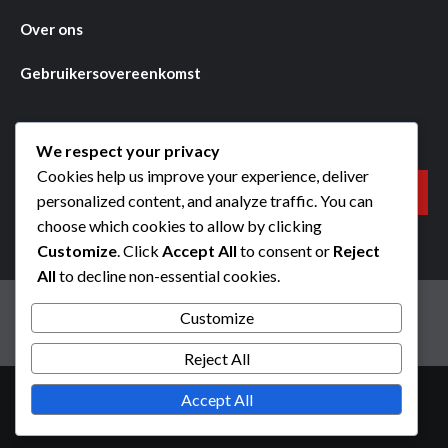
Over ons
Gebruikersovereenkomst
Zoeken
We respect your privacy
Cookies help us improve your experience, deliver
Search
personalized content, and analyze traffic. You can
for:
choose which cookies to allow by clicking
Customize
. Click
Accept All
to consent or
Reject
All
to decline non-essential cookies.
Cookievoorkeuren
Beleid gegevensbescherming
Customize
Bereik ons
Over ons
Gebruikersovereenkomst
Reject All
Copyright © All rights reserved.
|
CoverNews
by AF
Accept All
themes.