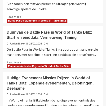
Blitz:
Blitz tonen een mix van plezier en uitdagingen, waarbij
Hoe
sommige spelers de unieke...
te
verdienen,
Read
Read More
Voordelen,
more
Battle Pass-beloningen in World of Tanks Blitz
Geschiktheid
about
Evenement
Duur van de Battle Pass in World of Tanks Blitz:
Missie
Start- en einddata, Vernieuwing, Timing
Feedback
in
Jordan Blake
26/02/2026
0
World
De Battle Pass in World of Tanks Blitz duurt doorgaans enkele
of
maanden, met specifieke start- en einddata die per seizoen...
Tanks
Blitz:
Read
Read More
Speler
more
Evenementmissies Prijzen in World of Tanks Blitz
ervaringen,
about
Suggesties,
Duur
Huidige Evenement Missies Prijzen in World of
Verbeteringen
van
Tanks Blitz: Lopende evenementen, Beloningen,
de
Deelname
Battle
Pass
Jordan Blake
24/02/2026
0
in
In World of Tanks Blitz bieden de huidige evenementmissies
World
spelers spannende mogelijkheden om beloningen te verdienen