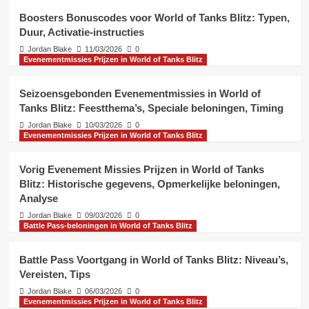
4
Boosters Bonuscodes voor World of Tanks Blitz: Typen,
Duur, Activatie-instructies
Evenementmissies Prijzen in World of Tanks
Jordan Blake
11/03/2026
0
Blitz
Evenementmissies Prijzen in World of Tanks Blitz
Battle Pass Strategieën: Beloningen
maximaliseren, Efficiënt spelen, Tips
5
Seizoensgebonden Evenementmissies in World of
Tanks Blitz: Feestthema’s, Speciale beloningen, Timing
Bonuscodes voor World of Tanks Blitz
Jordan Blake
10/03/2026
0
Boosters Bonuscodes voor World of
Evenementmissies Prijzen in World of Tanks Blitz
Tanks Blitz: Typen, Duur, Activatie-
instructies
1
Vorig Evenement Missies Prijzen in World of Tanks
Blitz: Historische gegevens, Opmerkelijke beloningen,
Evenementmissies Prijzen in World of Tanks
Blitz
Analyse
Seizoensgebonden
Jordan Blake
09/03/2026
0
Evenementmissies in World of
Battle Pass-beloningen in World of Tanks Blitz
Tanks Blitz: Feestthema’s, Speciale
2
beloningen, Timing
Battle Pass Voortgang in World of Tanks Blitz: Niveau’s,
Evenementmissies Prijzen in World of Tanks
Blitz
Vereisten, Tips
Vorig Evenement Missies Prijzen in
Jordan Blake
06/03/2026
0
World of Tanks Blitz: Historische
Evenementmissies Prijzen in World of Tanks Blitz