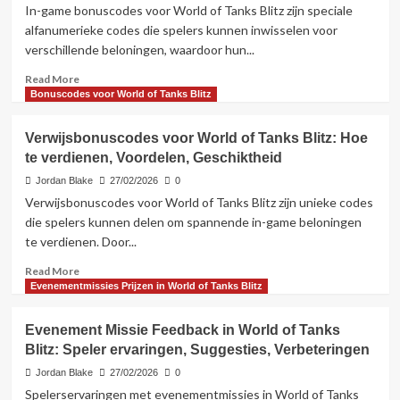
World
In-game bonuscodes voor World of Tanks Blitz zijn speciale
of
alfanumerieke codes die spelers kunnen inwisselen voor
Tanks
verschillende beloningen, waardoor hun...
Blitz:
Unieke
Read
Read More
items,
more
Bonuscodes voor World of Tanks Blitz
Zeldzaamheid,
about
Verwer
In-
Verwijsbonuscodes voor World of Tanks Blitz: Hoe
acquisition
Game
te verdienen, Voordelen, Geschiktheid
Bonuscodes
voor
Jordan Blake
27/02/2026
0
World
Verwijsbonuscodes voor World of Tanks Blitz zijn unieke codes
of
die spelers kunnen delen om spannende in-game beloningen
Tanks
te verdienen. Door...
Blitz:
Hoe
Read
Read More
toegang
more
Evenementmissies Prijzen in World of Tanks Blitz
te
about
krijgen,
Verwijsbonuscodes
Evenement Missie Feedback in World of Tanks
Timing,
voor
Voordelen
Blitz: Speler ervaringen, Suggesties, Verbeteringen
World
of
Jordan Blake
27/02/2026
0
Tanks
Spelerservaringen met evenementmissies in World of Tanks