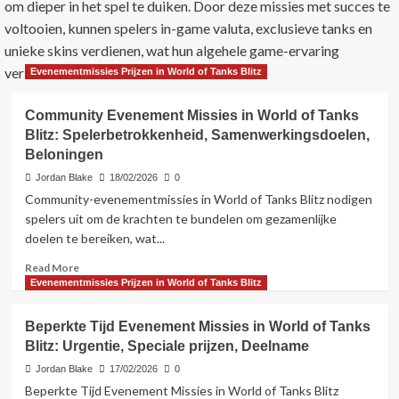
om dieper in het spel te duiken. Door deze missies met succes te
voltooien, kunnen spelers in-game valuta, exclusieve tanks en
unieke skins verdienen, wat hun algehele game-ervaring
verbetert.
Evenementmissies Prijzen in World of Tanks Blitz
Community Evenement Missies in World of Tanks
Blitz: Spelerbetrokkenheid, Samenwerkingsdoelen,
Beloningen
Jordan Blake
18/02/2026
0
Community-evenementmissies in World of Tanks Blitz nodigen
spelers uit om de krachten te bundelen om gezamenlijke
doelen te bereiken, wat...
Read
Read More
more
Evenementmissies Prijzen in World of Tanks Blitz
about
Community
Beperkte Tijd Evenement Missies in World of Tanks
Evenement
Blitz: Urgentie, Speciale prijzen, Deelname
Missies
in
Jordan Blake
17/02/2026
0
World
Beperkte Tijd Evenement Missies in World of Tanks Blitz