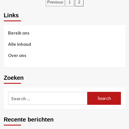
Posts
2
Previous
1
of
Tanks
pagination
Blitz:
Links
Taken,
Geschiktheid,
Voltooiingsstrategieën
Bereik ons
Alle inhoud
Over ons
Zoeken
Search
for:
Recente berichten