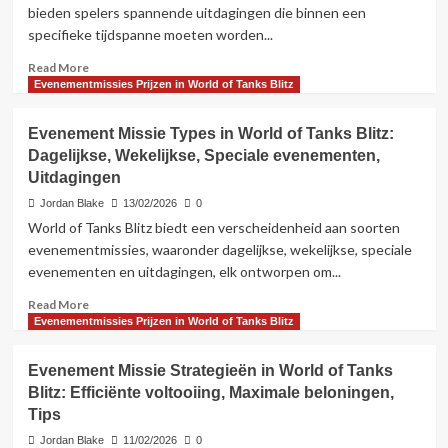
of
bieden spelers spannende uitdagingen die binnen een
Tanks
specifieke tijdspanne moeten worden...
Blitz:
Spelerbetrokkenheid,
Read
Read More
Samenwerkingsdoelen,
more
Evenementmissies Prijzen in World of Tanks Blitz
Beloningen
about
Beperkte
Evenement Missie Types in World of Tanks Blitz:
Tijd
Dagelijkse, Wekelijkse, Speciale evenementen,
Evenement
Uitdagingen
Missies
in
Jordan Blake
13/02/2026
0
World
World of Tanks Blitz biedt een verscheidenheid aan soorten
of
evenementmissies, waaronder dagelijkse, wekelijkse, speciale
Tanks
evenementen en uitdagingen, elk ontworpen om...
Blitz:
Urgentie,
Read
Read More
Speciale
more
Evenementmissies Prijzen in World of Tanks Blitz
prijzen,
about
Deelname
Evenement
Evenement Missie Strategieën in World of Tanks
Missie
Blitz: Efficiënte voltooiing, Maximale beloningen,
Types
Tips
in
World
Jordan Blake
11/02/2026
0