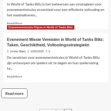
of
In World of Tanks Blitz is het beheersen van strategieën voor
Tanks
evenementmissies essentieel voor een efficiënte voltooiing en
Blitz:
het maximaliseren...
Dagelijkse,
Wekelijkse,
Read
Read More
Speciale
more
Evenementmissies Prijzen in World of Tanks Blitz
evenementen,
about
Uitdagingen
Evenement
Evenement Missie Vereisten in World of Tanks Blitz:
Missie
Taken, Geschiktheid, Voltooiingsstrategieën
Strategieën
in
Jordan Blake
10/02/2026
0
World
De vereisten voor evenementmissies in World of Tanks Blitz
of
zijn ontworpen om spelers uit te dagen en hun spelervaring
Tanks
te...
Blitz:
Efficiënte
Read
Read More
voltooiing,
more
Maximale
about
beloningen,
Evenement
Read more
Tips
Missie
Vereisten
in
World