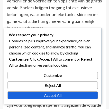
verschillende voordelen ten opzichte van de gratis
versie. Spelers krijgen toegang tot exclusieve
beloningen, waaronder unieke tanks, skins en in-
game valuta, die hun game-ervaring aanzienlijk
kunnen verbeteren.
We respect your privacy
Toegang tot exclusieve beloningen die niet
Cookies help us improve your experience, deliver
beschikbaar zijn in de gratis pas.
personalized content, and analyze traffic. You can
choose which cookies to allow by clicking
Verhoogde voortgangssnelheid door extra
Customize
. Click
Accept All
to consent or
Reject
ervaringspunten.
All
to decline non-essential cookies.
Unieke aanpassingsopties voor voertuigen.
Customize
Mogelijkheid voor hogere in-game valuta-
Reject All
inkomsten.
Accept All
Investeren in de premium pas kan kosteneffectief
zijn voor toegewijde spelers, aangezien de waarde